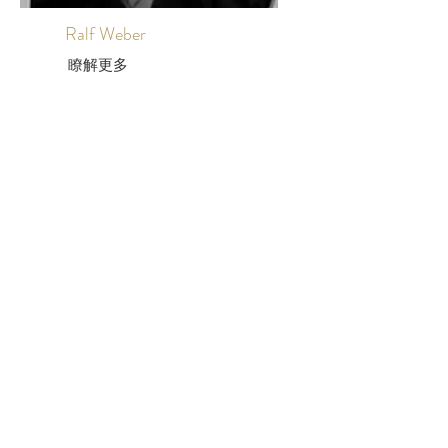
Ralf Weber
瞭解更多
Pascal Wierderkehr