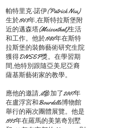
帕特里克·諾伊(Patrick Neu)
生於1963年,在斯特拉斯堡附
近的邁森塔(Meisenthal)生活
和工作。他於1986年在斯特
拉斯堡的裝飾藝術研究生院
獲得DNSEP獎。在學習期
間,他特別跟隨亞美尼亞裔
薩基斯藝術家的教學。
應他的邀請,il參加了2007年
在盧浮宮和Bourdelle博物館
舉行的兩次團體展覽。他是
1995年在羅馬的美第奇別墅