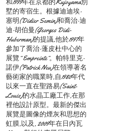
和1999年在京都的Kujoyama別
墅的寄宿生。根據迪迪埃·
塞明(Didier Semin)和喬治·迪
迪·胡伯曼(Georges Didi-
Huberman)的提議,他於1997年
參加了喬治·蓬皮杜中心的
展覽“ Empreinte”。帕特里克·
諾伊(Patrick Neu)在領導著名
藝術家的職業時,自1980年代
以來一直在聖路易(Saint-
Louis)的水晶工廠工作,在那
裡他設計原型。最新的傑出
展覽是圖像的煙灰和思想的
虹膜,以及, 2009年在日內瓦