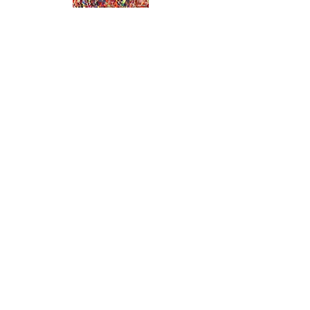
4 Cour du Chapitre
67330
Neuwiller-lès-Saverne
contact@withoutartgalerie.com
+33 6 70 51 24 29
Sur rendez-vous