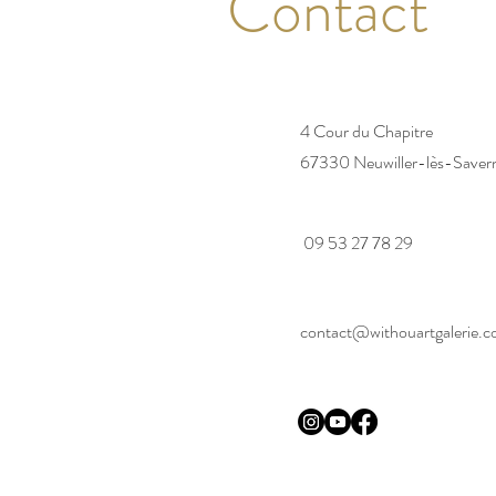
Contact
4 Cour du Chapitre
67330 Neuwiller-lès-Saver
09 53 27 78 29
contact@withouartgalerie.