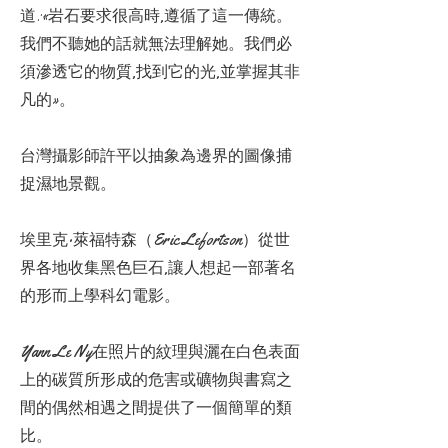
道:«岩石要求很高時,遵循了這一傳統。
我們不聽她的話就無法理解她。我們必
須滲透它的物質,找到它的光,並掌握其非
凡的»。
台灣攝影師許平以抽象為邊界的圖像捕
捉濕地景觀。
埃里克·萊福特森（Eric Lefortson）從世
界各地收集黑色巨石,讓人想起一部著名
的形而上學科幻電影。
Yann Le Ny在照片的紋理與灑在白色表面
上的碳質所形成的危害或礦物與書寫之
間的偶然相遇之間提供了一個簡單的類
比。