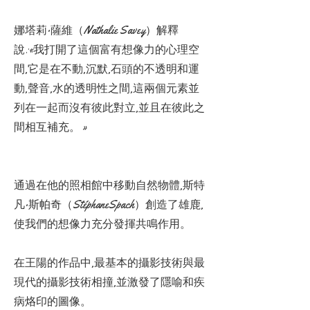
娜塔莉·薩維（Nathalie Savey）解釋
說:«我打開了這個富有想像力的心理空
間,它是在不動,沉默,石頭的不透明和運
動,聲音,水的透明性之間,這兩個元素並
列在一起而沒有彼此對立,並且在彼此之
間相互補充。 »
通過在他的照相館中移動自然物體,斯特
凡·斯帕奇（StéphaneSpach）創造了雄鹿,
使我們的想像力充分發揮共鳴作用。
在王陽的作品中,最基本的攝影技術與最
現代的攝影技術相撞,並激發了隱喻和疾
病烙印的圖像。