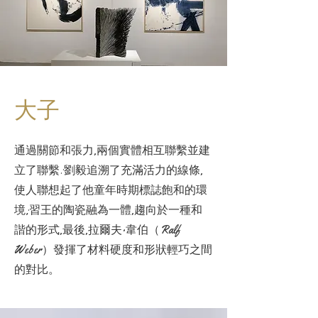
大子
通過關節和張力,兩個實體相互聯繫並建
立了聯繫:劉毅追溯了充滿活力的線條,
使人聯想起了他童年時期標誌飽和的環
境;習王的陶瓷融為一體,趨向於一種和
諧的形式,最後,拉爾夫·韋伯（Ralf
Weber）發揮了材料硬度和形狀輕巧之間
的對比。