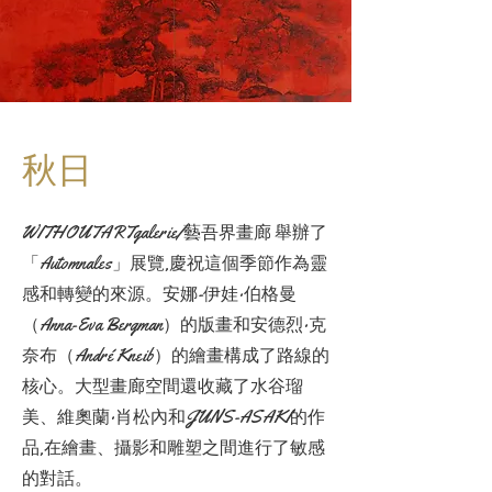
秋日
WITHOUTARTgalerie/藝吾界畫廊 舉辦了
「Automnales」展覽,慶祝這個季節作為靈
感和轉變的來源。安娜-伊娃·伯格曼
（Anna-Eva Bergman）的版畫和安德烈·克
奈布（André Kneib）的繪畫構成了路線的
核心。大型畫廊空間還收藏了水谷瑠
美、維奧蘭·肖松內和JUNS-ASAKI的作
品,在繪畫、攝影和雕塑之間進行了敏感
的對話。