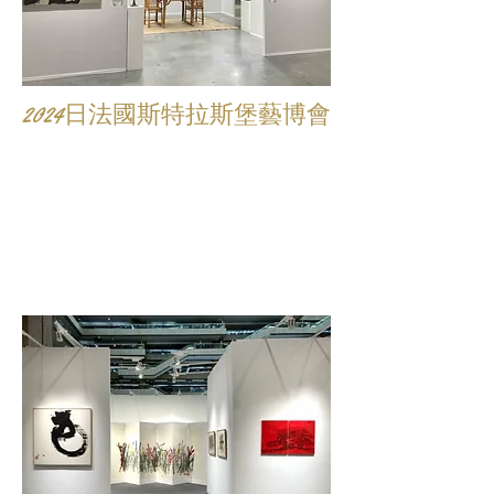
2024日法國斯特拉斯堡藝博會