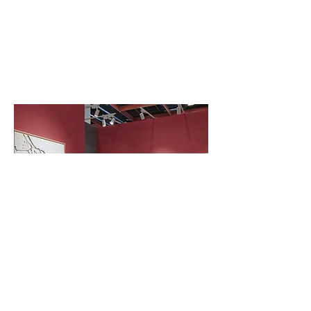
2022年臺北藝博會