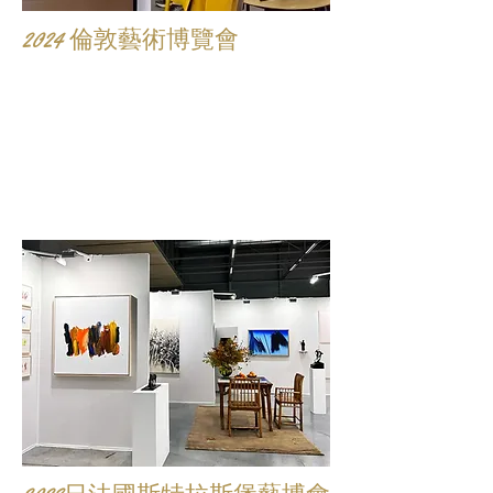
2024 倫敦藝術博覽會